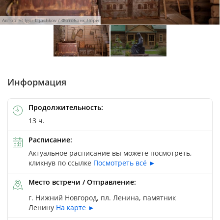
Автор: © Igor Lijashkov / Фотобанк Лори
Автор: © Смирнов Андрей Владимирович / Фотобанк Лори
Информация
Продолжительность:
13 ч.
Расписание:
Актуальное расписание вы можете посмотреть,
кликнув по ссылке
Посмотреть всё ►
Место встречи / Отправление:
г. Нижний Новгород, пл. Ленина, памятник
Ленину
На карте ►