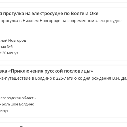
 прогулка на электросудне по Волге и Оке
 прогулка в Нижнем Новгороде на современном электросудне
ний Новгород
чал №6
с 30 минут
вка «Приключения русской пословицы»
ка-путешествие в Болдино к 225-летию со дня рождения В.И. Да
егородская область
о Большое Болдино
минут