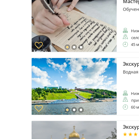
Масте
Обучен
Ниж
сел
45 
Экску
Водная
Ниж
при
60 
Экску