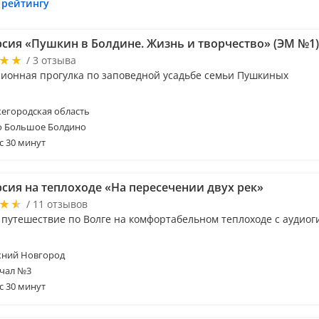
 рейтингу
рсия «Пушкин в Болдине. Жизнь и творчество» (ЭМ №1)
/ 3 отзыва
сионная прогулка по заповедной усадьбе семьи Пушкиных
егородская область
о Большое Болдино
с 30 минут
рсия на теплоходе «На пересечении двух рек»
/ 11 отзывов
 путешествие по Волге на комфортабельном теплоходе с аудиог
ний Новгород
чал №3
с 30 минут