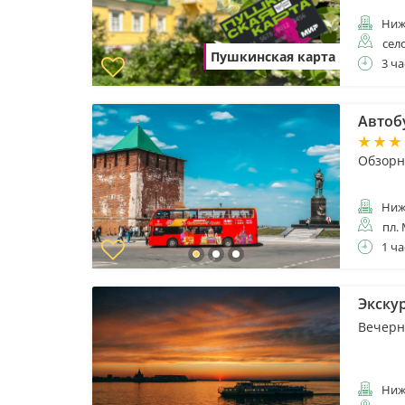
Ниж
сел
Пушкинская карта
3 ча
Автоб
Обзорна
Ниж
пл.
1 ча
Экску
Вечерн
Ниж