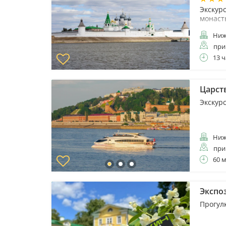
Экскур
монаст
Ниж
при
13 ч
Царст
Экскур
Ниж
при
60 
Экспо
Прогул