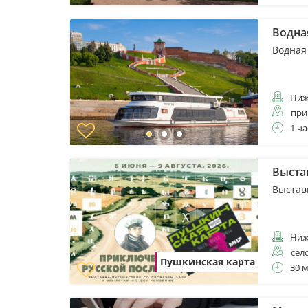
Водная
Водная
Ниж
при
1 ча
Выста
Выстав
Ниж
сел
Пушкинская карта
30 