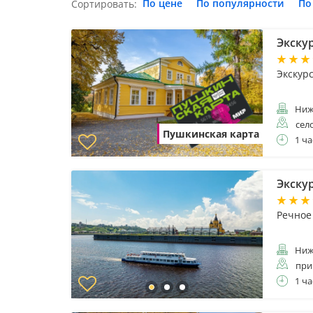
По цене
По популярности
По
Сортировать:
Экску
Экскур
Ниж
сел
Пушкинская карта
1 ча
Экску
Речное
Ниж
при
1 ча