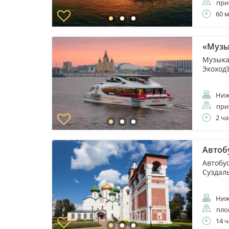
при
60 
«Музы
Музыка
Экоход
Ниж
при
2 ча
Автоб
Автобу
Суздал
Ниж
пло
14 ч