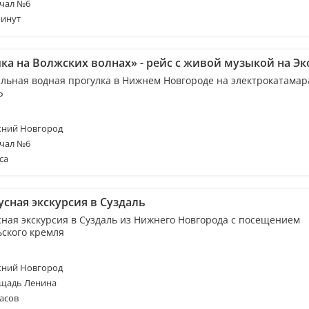
чал №6
минут
ка на Волжских волнах» - рейс с живой музыкой на Эк
льная водная прогулка в Нижнем Новгороде на электрокатамар
Ъ
ний Новгород
чал №6
са
усная экскурсия в Суздаль
сная экскурсия в Суздаль из Нижнего Новгорода с посещением
ьского кремля
ний Новгород
щадь Ленина
асов