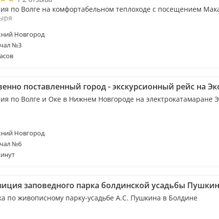
сия по Волге на комфортабельном теплоходе с посещением Мак
ыря
ний Новгород
чал №3
асов
венно поставленный город - экскурсионный рейс на Эк
сия по Волге и Оке в Нижнем Новгороде на электрокатамаране 
ний Новгород
чал №6
минут
зиция заповедного парка болдинской усадьбы Пушки
ка по живописному парку-усадьбе А.С. Пушкина в Болдине