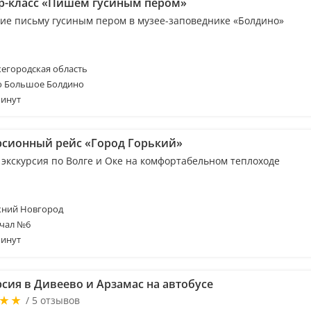
р-класс «Пишем гусиным пером»
ие письму гусиным пером в музее-заповеднике «Болдино»
егородская область
о Большое Болдино
минут
рсионный рейс «Город Горький»
 экскурсия по Волге и Оке на комфортабельном теплоходе
ний Новгород
чал №6
минут
рсия в Дивеево и Арзамас на автобусе
/ 5 отзывов