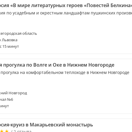
рсия «В мире литературных героев «Повестей Белкина
сия по усадебным и окрестным ландшафтам пушкинских произв
егородская область
о Львовка
с 15 минут
я прогулка по Волге и Оке в Нижнем Новгороде
 прогулка на комфортабельном теплоходе в Нижнем Новгороде
ний Новгород
чал №6
минут
рсия-круиз в Макарьевский монастырь
/ 2 отзыва