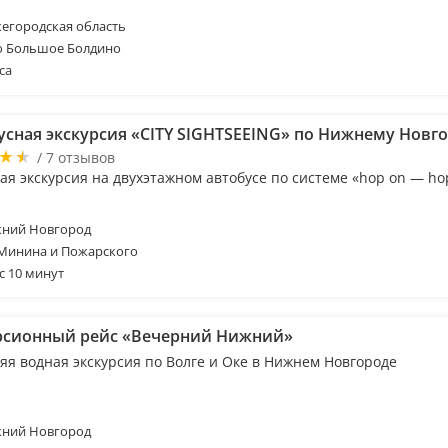
егородская область
о Большое Болдино
са
усная экскурсия «CITY SIGHTSEEING» по Нижнему Новг
/ 7 отзывов
я экскурсия на двухэтажном автобусе по системе «hop on — hop
ний Новгород
 Минина и Пожарского
с 10 минут
рсионный рейс «Вечерний Нижний»
яя водная экскурсия по Волге и Оке в Нижнем Новгороде
ний Новгород