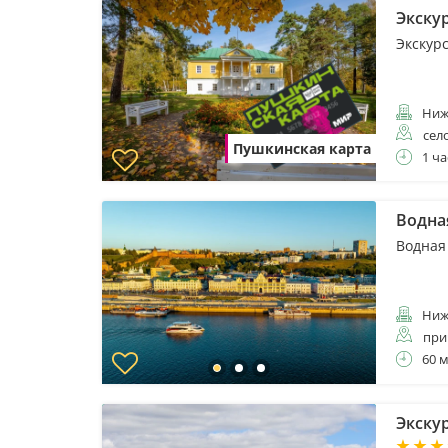
Экску
Экскур
Ниж
сел
Пушкинская карта
1 ча
Водна
Водная
Ниж
при
60 
Экску