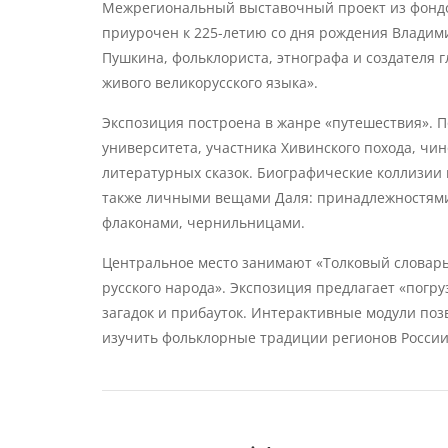
Межрегиональный выставочный проект из фондов
приурочен к 225-летию со дня рождения Владими
Пушкина, фольклориста, этнографа и создателя г
живого великорусского языка».
Экспозиция построена в жанре «путешествия». П
университета, участника Хивинского похода, чи
литературных сказок. Биографические коллизии 
также личными вещами Даля: принадлежностями 
флаконами, чернильницами.
Центральное место занимают «Толковый словарь
русского народа». Экспозиция предлагает «погр
загадок и прибауток. Интерактивные модули поз
изучить фольклорные традиции регионов России