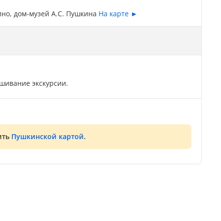
ино, дом-музей А.С. Пушкина
На карте ►
шивание экскурсии.
ить
Пушкинской картой
.