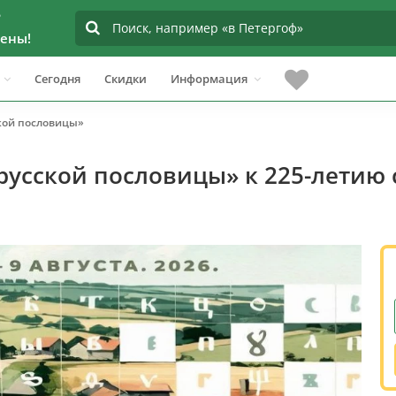
?
ены!
Сегодня
Скидки
Информация
кой пословицы»
усской пословицы» к 225-летию с