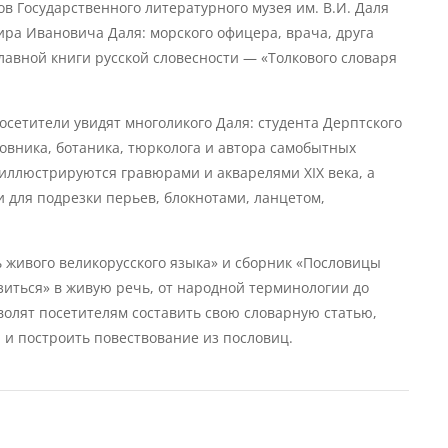
 Государственного литературного музея им. В.И. Даля
ра Ивановича Даля: морского офицера, врача, друга
лавной книги русской словесности — «Толкового словаря
осетители увидят многоликого Даля: студента Дерптского
новника, ботаника, тюрколога и автора самобытных
иллюстрируются гравюрами и акварелями XIX века, а
для подрезки перьев, блокнотами, ланцетом,
 живого великорусского языка» и сборник «Пословицы
узиться» в живую речь, от народной терминологии до
волят посетителям составить свою словарную статью,
 и построить повествование из пословиц.