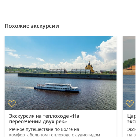
Похожие экскурсии
Экскурсия на теплоходе «На
Цар
пересечении двух рек»
экс
Речное путешествие по Волге на
Экск
комфортабельном теплоходе с аудиогидом
на э