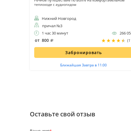
по
Речное путешествие по Волге на комфортабельном
теплоходе с аудиогидом
Нижний Новгород
причал №3
5 584
1 час 30 минут
266 05
от 800
(1
Забронировать
Ближайшая Завтра в 11:00
Оставьте свой отзыв
Ваше имя
*