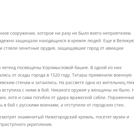
ное сооружение, которое ни разу не было взято неприятелем.
надежно защищали находящихся в кремле людей. Еще в Велику
и стояли зенитные орудия, защищавшие город от авиации
 легенд посвящены Коромысловой башне. В одной из них
ались от осады города в 1520 году. Татары применили военную
евским стенам и затаились. На рассвете одна из жительниц Ни
а вступила с ними в бой. Никакого оружия у женщины не было. 
их, хотя и сама погибла от удара вражеской сабли. Пораженны
 в бой с русскими воинами, а отступили от городских стен.
осмотрят знаменитый Нижегородский кремль, посетят музеи и
приступного укрепления.