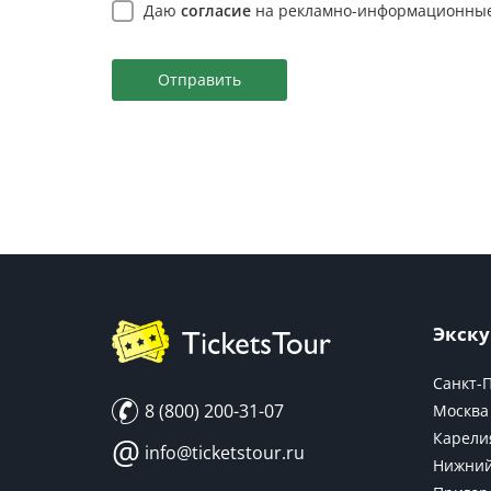
Даю
согласие
на рекламно-информационные
Отправить
Экску
Санкт-
8 (800) 200-31-07
Москва
Карели
@
info@ticketstour.ru
Нижний