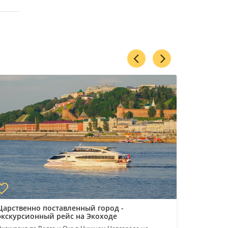
Царственно поставленный город -
Автобусн
экскурсионный рейс на Экоходе
Нижнему