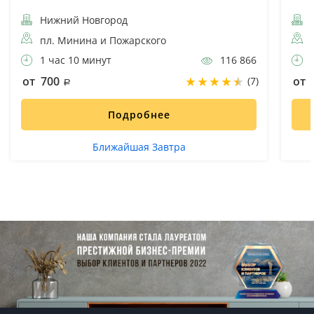
Нижний Новгород
Н
пл. Минина и Пожарского
1 час 10 минут
116 866
6
от 700
от 
(7)
Подробнее
Ближайшая Завтра