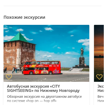
Похожие экскурсии
Автобусная экскурсия «CITY
Экс
SIGHTSEEING» по Нижнему Новгороду
Ни
Обзорная экскурсия на двухэтажном автобусе
Вече
по системе «hop on — hop off»
Ниж