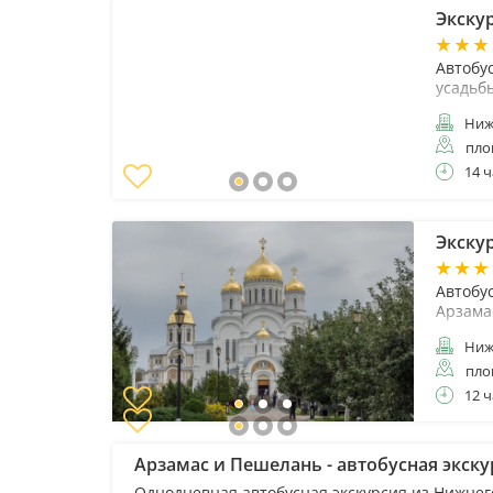
Экску
Автобу
усадьб
Ниж
пло
14 ч
Экску
Автобу
Арзама
Ниж
пло
12 ч
Арзамас и Пешелань - автобусная экску
Однодневная автобусная экскурсия из Нижне