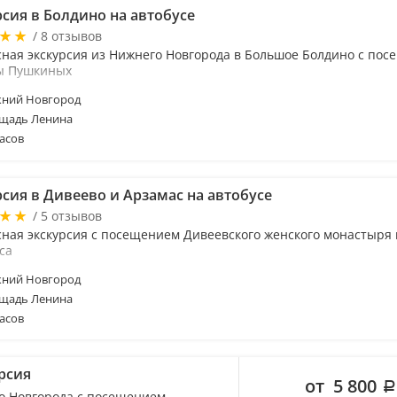
рсия в Болдино на автобусе
/ 8 отзывов
сная экскурсия из Нижнего Новгорода в Большое Болдино с по
ы Пушкиных
ний Новгород
щадь Ленина
асов
рсия в Дивеево и Арзамас на автобусе
/ 5 отзывов
сная экскурсия с посещением Дивеевского женского монастыря 
са
ний Новгород
щадь Ленина
асов
рсия
от 5 800
го Новгорода с посещением