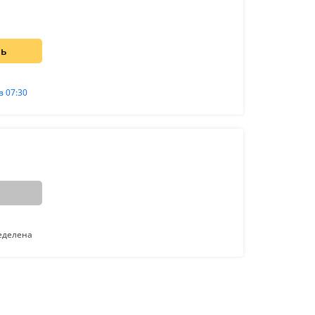
ть
в 07:30
еделена