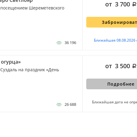
еро Светлояр
от 3 700
 с посещением Шереметевского
Забронирова
Ближайшая 08.08.2026 
36 196
 огурца»
от 3 500
 Суздаль на праздник «День
Подробнее
Ближайшая дата не опр
26 688