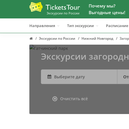
Почему мы?
Выгодные цены!
Экскурсии по России
Направления
Тип экскурсии
Расписание
Экскурсии по России
Нижний Новгород
Заго
Экскурсии загород
От
Очистить всё