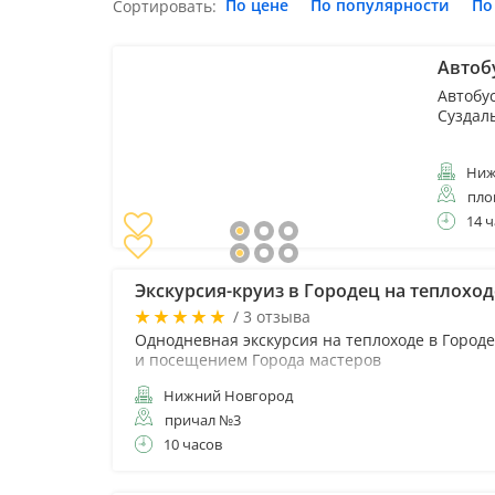
По цене
По популярности
По
Сортировать:
Автоб
Автобу
Суздал
Ниж
пло
14 ч
Экскурсия-круиз в Городец на теплоход
/ 3 отзыва
Однодневная экскурсия на теплоходе в Городе
и посещением Города мастеров
Нижний Новгород
причал №3
10 часов