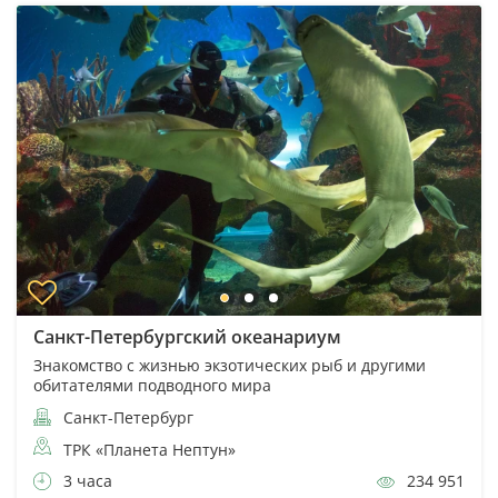
Санкт-Петербургский океанариум
Знакомство с жизнью экзотических рыб и другими
обитателями подводного мира
Санкт-Петербург
ТРК «Планета Нептун»
3 часа
234 951