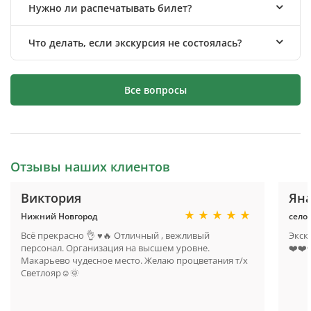
Нужно ли распечатывать билет?
Что делать, если экскурсия не состоялась?
Все вопросы
Отзывы наших клиентов
Виктория
Яна
Нижний Новгород
село
Всё прекрасно 👌 ♥🔥 Отличный , вежливый
Экск
персонал. Организация на высшем уровне.
❤️❤️
Макарьево чудесное место. Желаю процветания т/х
Светлояр☺🌞