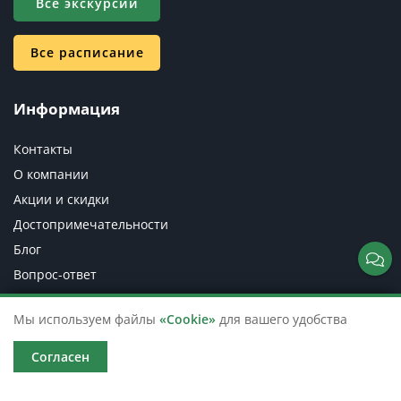
Все экскурсии
Все расписание
Информация
Контакты
О компании
Акции и скидки
Достопримечательности
Блог
Вопрос-ответ
Организаторам
Мы используем файлы
«Cookie»
для вашего удобства
Пушкинская карта
Музеям (Пушкинская карта)
Согласен
Подарочный сертификат